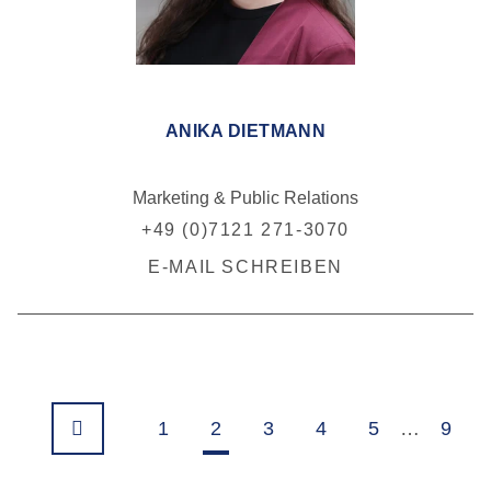
ANIKA DIETMANN
Marketing & Public Relations
+49 (0)7121 271-3070
E-MAIL SCHREIBEN
1
2
3
4
5
…
9
Vorherige