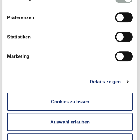
Datenverarbeitung entnehmen Sie unserer
CORDULA DANNENMANN STAATL. GEPR.
Datenschutzerklärung
.
DESIGNERIN
Präferenzen
Marketing & Public Relations
Statistiken
+49 7121 271 5033
E-MAIL SCHREIBEN
Marketing
Details zeigen
Cookies zulassen
Auswahl erlauben