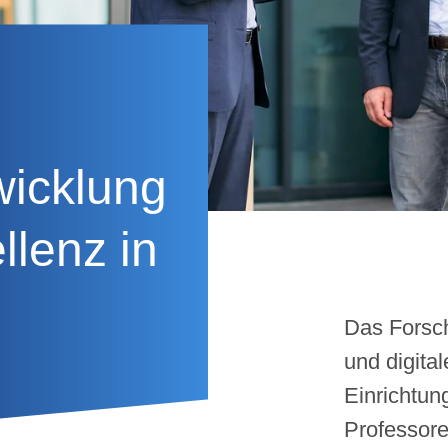
wicklung
llenz in
Das Forsch
und digital
Einrichtun
Professore