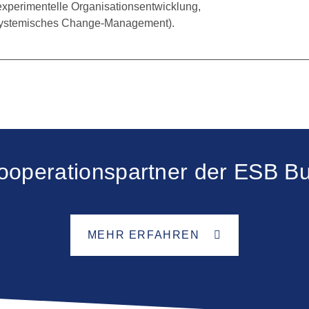
experimentelle Organisationsentwicklung,
ystemisches Change-Management).
ooperationspartner der ESB Bu
MEHR ERFAHREN