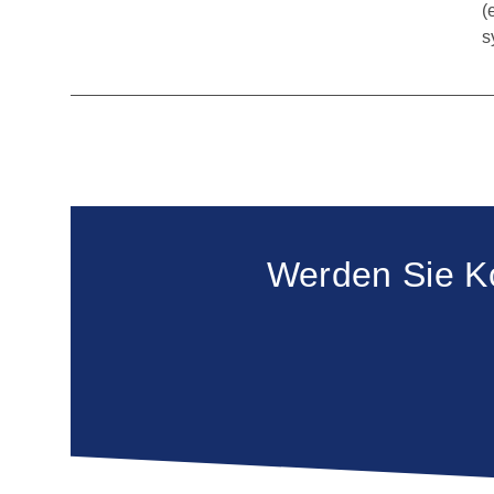
(
s
Werden Sie K