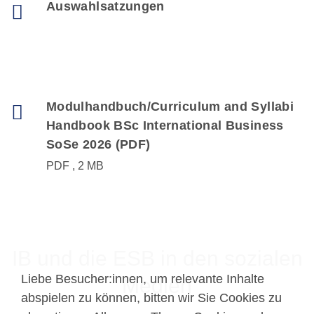
Auswahlsatzungen
Modulhandbuch/Curriculum and Syllabi
Handbook BSc International Business
SoSe 2026 (PDF)
PDF
2 MB
IB und die ESB in den sozialen
Liebe Besucher:innen, um relevante Inhalte
Liebe Besucher:innen, um relevante Inhalte
Medien
abspielen zu können, bitten wir Sie Cookies zu
abspielen zu können, bitten wir Sie Cookies zu