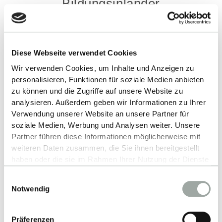
Bildungsinländer
1.
Lesen Sie sorgfältig die
Diese Webseite verwendet Cookies
Zulassungssvoraussetzungen.
Wir verwenden Cookies, um Inhalte und Anzeigen zu
personalisieren, Funktionen für soziale Medien anbieten
VORAUSSETZUNGEN
zu können und die Zugriffe auf unsere Website zu
analysieren. Außerdem geben wir Informationen zu Ihrer
Verwendung unserer Website an unsere Partner für
2.
Bewerben Sie sich online bis 15. Januar
soziale Medien, Werbung und Analysen weiter. Unsere
(Sommersemester) bzw. 15. Juli
Partner führen diese Informationen möglicherweise mit
(Wintersemester) bei der Hochschule
weiteren Daten zusammen, die Sie ihnen bereitgestellt
haben oder die sie im Rahmen Ihrer Nutzung der Dienste
Reutlingen.
gesammelt haben.
Einwilligungsauswahl
Alles zum Thema Cookies und personenbezogene
BEWERBUNG
Notwendig
Datenverarbeitung entnehmen Sie unserer
Datenschutzerklärung
.
Präferenzen