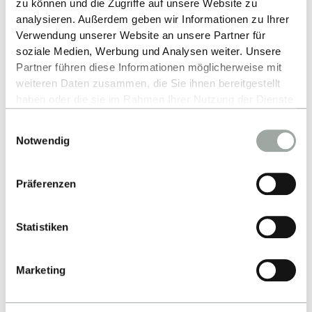
zu können und die Zugriffe auf unsere Website zu
Studium
analysieren. Außerdem geben wir Informationen zu Ihrer
Forschung
Verwendung unserer Website an unsere Partner für
soziale Medien, Werbung und Analysen weiter. Unsere
Unternehmen
Partner führen diese Informationen möglicherweise mit
Die ESB
weiteren Daten zusammen, die Sie ihnen bereitgestellt
haben oder die sie im Rahmen Ihrer Nutzung der Dienste
gesammelt haben.
Einwilligungsauswahl
Alles zum Thema Cookies und personenbezogene
Notwendig
Datenverarbeitung entnehmen Sie unserer
Impressum
Datenschutzerklärung
Datenschutzerklärung
.
Barrierefreiheit
Sitemap
Leichte Sprache
Präferenzen
Kontakt & Anfahrt
Statistiken
Marketing