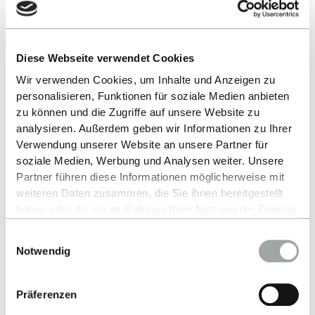
Diese Webseite verwendet Cookies
Wir verwenden Cookies, um Inhalte und Anzeigen zu
personalisieren, Funktionen für soziale Medien anbieten
zu können und die Zugriffe auf unsere Website zu
analysieren. Außerdem geben wir Informationen zu Ihrer
Verwendung unserer Website an unsere Partner für
soziale Medien, Werbung und Analysen weiter. Unsere
Partner führen diese Informationen möglicherweise mit
WIE STARTE ICH INS STUDIUM?
weiteren Daten zusammen, die Sie ihnen bereitgestellt
Jetzt informieren und
haben oder die sie im Rahmen Ihrer Nutzung der Dienste
gesammelt haben.
Einwilligungsauswahl
fristgerecht bewerben!
Alles zum Thema Cookies und personenbezogene
Notwendig
Datenverarbeitung entnehmen Sie unserer
Datenschutzerklärung
.
Präferenzen
BERATUNG & SERVICE