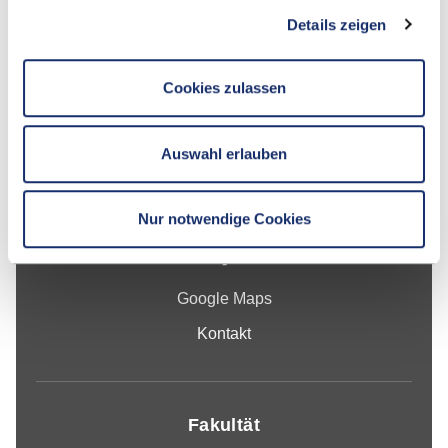
Details zeigen
Cookies zulassen
Kontakt
Auswahl erlauben
Hochschule Reutlingen
Alteburgstraße 150
Nur notwendige Cookies
72762 Reutlingen
-
Google Maps
Kontakt
Fakultät