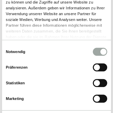
Zum Beispiel als Chef oder Chefin einer Abteilung.
zu können und die Zugriffe auf unsere Website zu
analysieren. Außerdem geben wir Informationen zu Ihrer
Oder sie gründen selbst ein eigenes Unternehmen.
Verwendung unserer Website an unsere Partner für
Sie werden wichtige Entscheidungen treffen.
soziale Medien, Werbung und Analysen weiter. Unsere
Partner führen diese Informationen möglicherweise mit
Die Arbeit der ESB-Absolventinnen und ESB-
weiteren Daten zusammen, die Sie ihnen bereitgestellt
Absolventen machen ein Unternehmen erfolgreich.
haben oder die sie im Rahmen Ihrer Nutzung der Dienste
gesammelt haben.
Einwilligungsauswahl
Alles zum Thema Cookies und personenbezogene
Notwendig
Datenverarbeitung entnehmen Sie unserer
Datenschutzerklärung
.
Präferenzen
Statistiken
Nach oben
Marketing