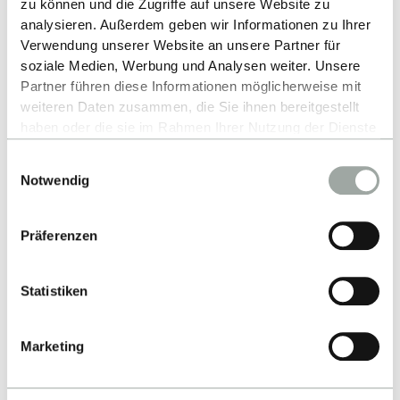
zu können und die Zugriffe auf unsere Website zu
Studium
analysieren. Außerdem geben wir Informationen zu Ihrer
Forschung
Verwendung unserer Website an unsere Partner für
soziale Medien, Werbung und Analysen weiter. Unsere
Unternehmen
Partner führen diese Informationen möglicherweise mit
Die ESB
weiteren Daten zusammen, die Sie ihnen bereitgestellt
haben oder die sie im Rahmen Ihrer Nutzung der Dienste
gesammelt haben.
Einwilligungsauswahl
Alles zum Thema Cookies und personenbezogene
Notwendig
Datenverarbeitung entnehmen Sie unserer
Impressum
Datenschutzerklärung
Datenschutzerklärung
.
Barrierefreiheit
Sitemap
Leichte Sprache
Präferenzen
Kontakt & Anfahrt
Statistiken
Marketing