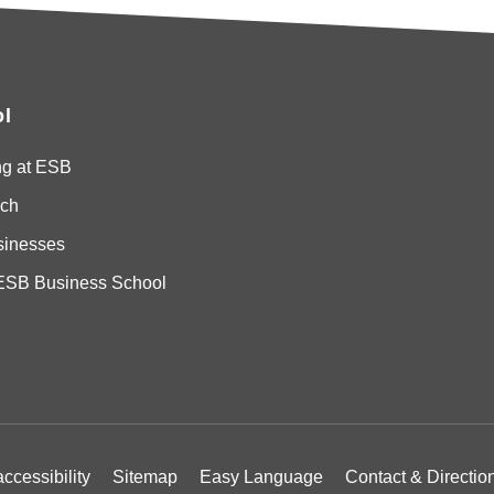
l
ng at ESB
ch
sinesses
ESB Business School
ccessibility
Sitemap
Easy Language
Contact & Directio