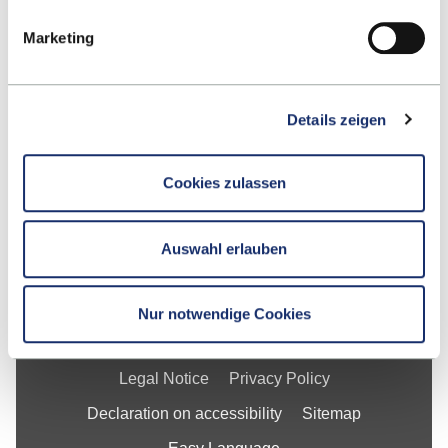
Google Maps
Marketing
Contact
Details zeigen
School
Studying at ESB
Cookies zulassen
Research
For Businesses
Auswahl erlauben
About ESB Business School
Nur notwendige Cookies
Legal Notice
Privacy Policy
Declaration on accessibility
Sitemap