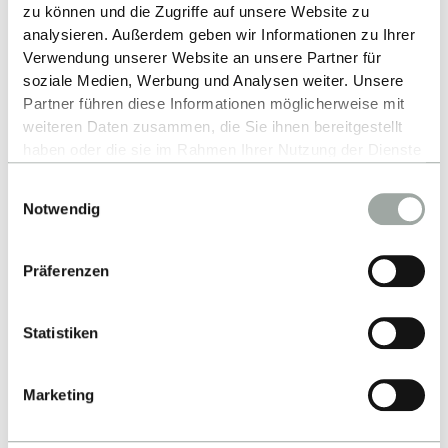
zu können und die Zugriffe auf unsere Website zu
International Business (IB) - BSc
analysieren. Außerdem geben wir Informationen zu Ihrer
Verwendung unserer Website an unsere Partner für
soziale Medien, Werbung und Analysen weiter. Unsere
Partner führen diese Informationen möglicherweise mit
BACK TO LIST
weiteren Daten zusammen, die Sie ihnen bereitgestellt
haben oder die sie im Rahmen Ihrer Nutzung der Dienste
gesammelt haben.
Einwilligungsauswahl
Alles zum Thema Cookies und personenbezogene
Notwendig
Datenverarbeitung entnehmen Sie unserer
Datenschutzerklärung
.
Präferenzen
Up
Statistiken
Marketing