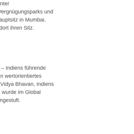
nter
n, Vergnügungsparks und
uptsitz in Mumbai,
rt ihren Sitz.
– Indiens führende
n wertorientiertes
a Vidya Bhavan, Indiens
d wurde im Global
ngestuft.