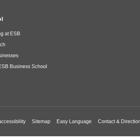
l
ng at ESB
ch
sinesses
ESB Business School
ccessibility
Sitemap
Easy Language
Contact & Directio