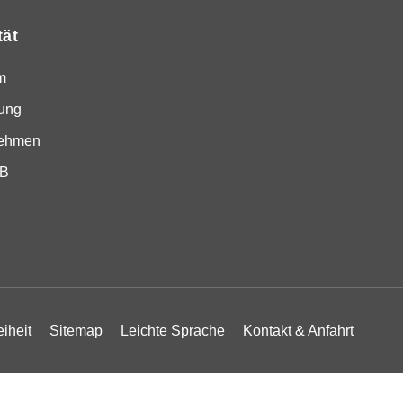
tät
m
ung
nehmen
SB
eiheit
Sitemap
Leichte Sprache
Kontakt & Anfahrt