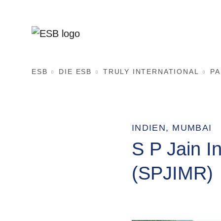
ESB
DIE ESB
TRULY INTERNATIONAL
P
INDIEN, MUMBAI
S P Jain I
(SPJIMR)