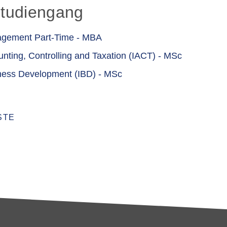
Studiengang
nagement Part-Time - MBA
unting, Controlling and Taxation (IACT) - MSc
iness Development (IBD) - MSc
STE