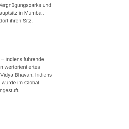
n, Vergnügungsparks und
uptsitz in Mumbai,
rt ihren Sitz.
– Indiens führende
n wertorientiertes
a Vidya Bhavan, Indiens
d wurde im Global
ngestuft.