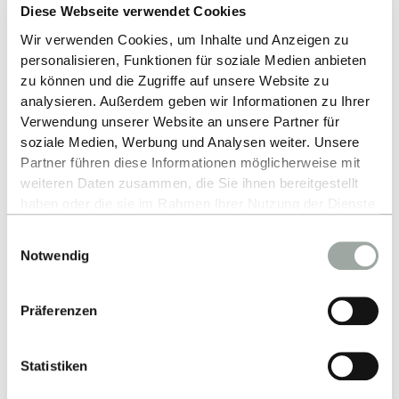
Diese Webseite verwendet Cookies
Wir verwenden Cookies, um Inhalte und Anzeigen zu
Link zur Partnerhochschule
personalisieren, Funktionen für soziale Medien anbieten
zu können und die Zugriffe auf unsere Website zu
analysieren. Außerdem geben wir Informationen zu Ihrer
Partner im Studiengang
Verwendung unserer Website an unsere Partner für
soziale Medien, Werbung und Analysen weiter. Unsere
Partner führen diese Informationen möglicherweise mit
International Management Double Degree
weiteren Daten zusammen, die Sie ihnen bereitgestellt
(IMX) - BSc
haben oder die sie im Rahmen Ihrer Nutzung der Dienste
gesammelt haben.
Einwilligungsauswahl
Alles zum Thema Cookies und personenbezogene
Notwendig
Datenverarbeitung entnehmen Sie unserer
ZURÜCK ZUR LISTE
Datenschutzerklärung
.
Präferenzen
Statistiken