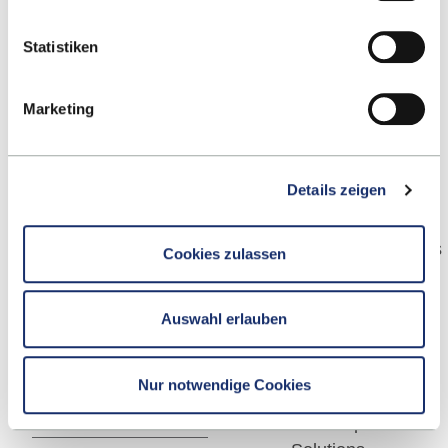
Statistiken
McKinsey &
MLP Finanzberatung
Company
SE
Marketing
Details zeigen
Procter & Gamble
PricewaterhouseCoopers
Cookies zulassen
GmbH
Auswahl erlauben
Nur notwendige Cookies
RSM Ebner Stolz
Schwarz Corporate