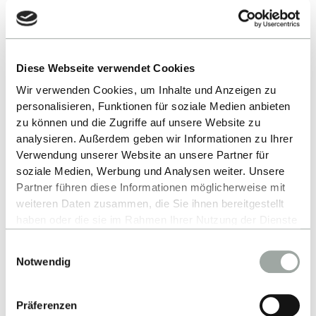
Alfred Kärcher SE
Kellergroup
&
Co. KG
Diese Webseite verwendet Cookies
Wir verwenden Cookies, um Inhalte und Anzeigen zu
personalisieren, Funktionen für soziale Medien anbieten
KPMG AG
Lilly Deutschland
zu können und die Zugriffe auf unsere Website zu
analysieren. Außerdem geben wir Informationen zu Ihrer
GmbH
Verwendung unserer Website an unsere Partner für
soziale Medien, Werbung und Analysen weiter. Unsere
Partner führen diese Informationen möglicherweise mit
weiteren Daten zusammen, die Sie ihnen bereitgestellt
haben oder die sie im Rahmen Ihrer Nutzung der Dienste
gesammelt haben.
L'Oréal Deutschland
Marelli
Einwilligungsauswahl
Alles zum Thema Cookies und personenbezogene
Notwendig
GmbH
Datenverarbeitung entnehmen Sie unserer
Datenschutzerklärung
.
Präferenzen