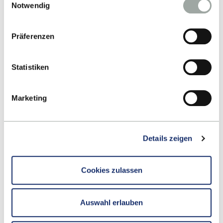
Notwendig
Datenverarbeitung entnehmen Sie unserer
Datenschutzerklärung
.
Präferenzen
Statistiken
Marketing
Details zeigen
14.10.2026 / 18:00 - 19:00 UHR
Online Info Session: MBA International
Cookies zulassen
Management Part-Time (14.10.2026)
Speaker: Heike Trost
Auswahl erlauben