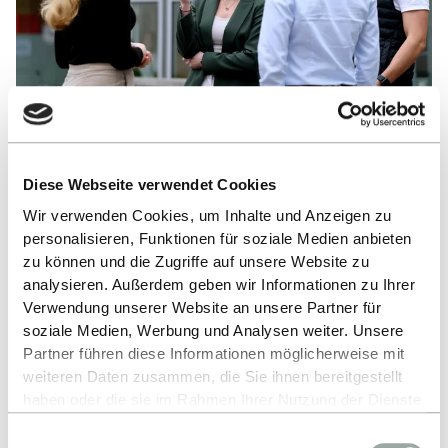
14.10.2026 / 16:00 - 17:00 UHR
Diese Webseite verwendet Cookies
Online Info Session: MSc International
Wir verwenden Cookies, um Inhalte und Anzeigen zu
Business Development & MSc
personalisieren, Funktionen für soziale Medien anbieten
zu können und die Zugriffe auf unsere Website zu
International Accounting, Controlling and
analysieren. Außerdem geben wir Informationen zu Ihrer
Taxation (14.10.2026)
Verwendung unserer Website an unsere Partner für
soziale Medien, Werbung und Analysen weiter. Unsere
Speaker: Martina Traub-Kaiser
Partner führen diese Informationen möglicherweise mit
weiteren Daten zusammen, die Sie ihnen bereitgestellt
haben oder die sie im Rahmen Ihrer Nutzung der Dienste
gesammelt haben.
Einwilligungsauswahl
Alles zum Thema Cookies und personenbezogene