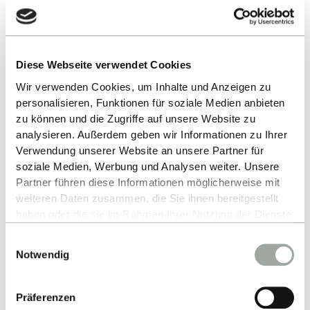
@ Fotografie Gaby Höss ©
31.03.2026
Diese Webseite verwendet Cookies
Karriere braucht Haltung: ESB-Alumni
Wir verwenden Cookies, um Inhalte und Anzeigen zu
starten ins Berufsleben
personalisieren, Funktionen für soziale Medien anbieten
zu können und die Zugriffe auf unsere Website zu
160 Absolventinnen und Absolventen der ESB
analysieren. Außerdem geben wir Informationen zu Ihrer
Business School der Hochschule Reutlingen feiern
Verwendung unserer Website an unsere Partner für
ihren Abschluss. Für die frischgebackenen Alumni
soziale Medien, Werbung und Analysen weiter. Unsere
endete am Samstag das Studium an der ESB
Partner führen diese Informationen möglicherweise mit
weiteren Daten zusammen, die Sie ihnen bereitgestellt
Business School mit dem traditionellen Hutwurf.
haben oder die sie im Rahmen Ihrer Nutzung der Dienste
gesammelt haben.
Einwilligungsauswahl
Alles zum Thema Cookies und personenbezogene
Notwendig
Datenverarbeitung entnehmen Sie unserer
Datenschutzerklärung
.
Präferenzen