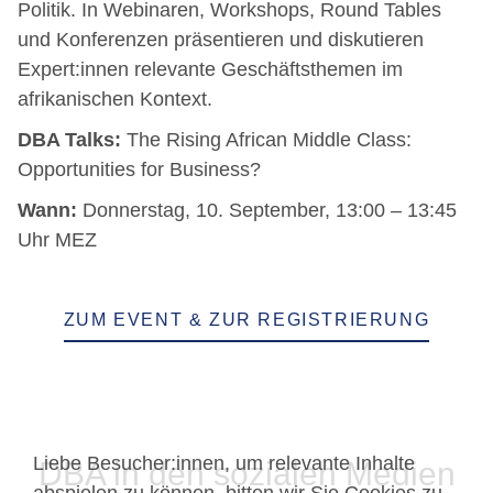
Politik. In Webinaren, Workshops, Round Tables
und Konferenzen präsentieren und diskutieren
Expert:innen relevante Geschäftsthemen im
afrikanischen Kontext.
DBA Talks:
The Rising African Middle Class:
Opportunities for Business?
Wann:
Donnerstag, 10. September, 13:00 – 13:45
Uhr MEZ
ZUM EVENT & ZUR REGISTRIERUNG
Liebe Besucher:innen, um relevante Inhalte
DBA in den sozialen Medien
abspielen zu können, bitten wir Sie Cookies zu