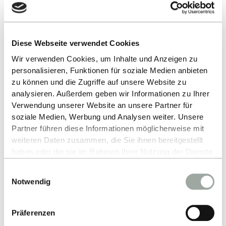
Sophia Bauer, MA
Diese Webseite verwendet Cookies
MANAGERIN FÜR
FORSCHUNGSKOMMUNIKATION
Wir verwenden Cookies, um Inhalte und Anzeigen zu
personalisieren, Funktionen für soziale Medien anbieten
zu können und die Zugriffe auf unsere Website zu
Die Research Fellows
analysieren. Außerdem geben wir Informationen zu Ihrer
Verwendung unserer Website an unsere Partner für
soziale Medien, Werbung und Analysen weiter. Unsere
Partner führen diese Informationen möglicherweise mit
weiteren Daten zusammen, die Sie ihnen bereitgestellt
haben oder die sie im Rahmen Ihrer Nutzung der Dienste
gesammelt haben.
Einwilligungsauswahl
Alles zum Thema Cookies und personenbezogene
Notwendig
Datenverarbeitung entnehmen Sie unserer
Datenschutzerklärung
.
Präferenzen