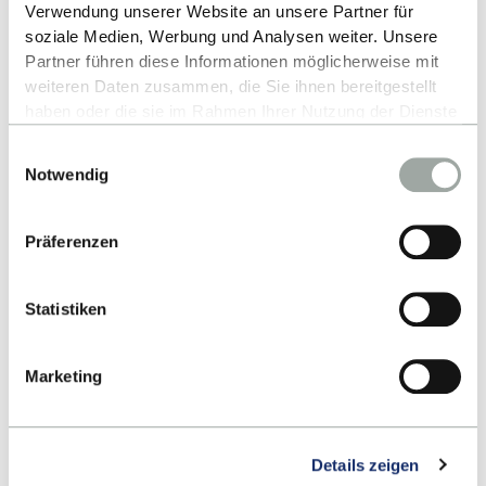
Verwendung unserer Website an unsere Partner für
soziale Medien, Werbung und Analysen weiter. Unsere
Partner führen diese Informationen möglicherweise mit
weiteren Daten zusammen, die Sie ihnen bereitgestellt
haben oder die sie im Rahmen Ihrer Nutzung der Dienste
Ihr Bewerbungsprozess
gesammelt haben.
Einwilligungsauswahl
Alles zum Thema Cookies und personenbezogene
Notwendig
Datenverarbeitung entnehmen Sie unserer
1.
Sie haben bereits einen Arbeitgeber? Dann
Datenschutzerklärung
.
bewerben Sie sich direkt!
Präferenzen
JETZT BEWERBEN
Statistiken
Marketing
2.
Sie haben noch keinen Arbeitgeber? Wir
vermitteln Sie gerne!
Details zeigen