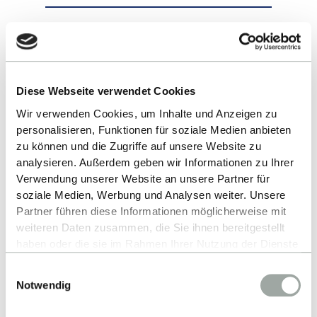
Diese Webseite verwendet Cookies
Wir verwenden Cookies, um Inhalte und Anzeigen zu
personalisieren, Funktionen für soziale Medien anbieten
zu können und die Zugriffe auf unsere Website zu
analysieren. Außerdem geben wir Informationen zu Ihrer
Verwendung unserer Website an unsere Partner für
soziale Medien, Werbung und Analysen weiter. Unsere
Partner führen diese Informationen möglicherweise mit
weiteren Daten zusammen, die Sie ihnen bereitgestellt
haben oder die sie im Rahmen Ihrer Nutzung der Dienste
gesammelt haben.
Einwilligungsauswahl
Alles zum Thema Cookies und personenbezogene
Notwendig
Datenverarbeitung entnehmen Sie unserer
VON STUDENT CONSULTING BIS NMUN
Datenschutzerklärung
.