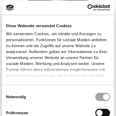
Diese Webseite verwendet Cookies
Wir verwenden Cookies, um Inhalte und Anzeigen zu
personalisieren, Funktionen für soziale Medien anbieten
zu können und die Zugriffe auf unsere Website zu
analysieren. Außerdem geben wir Informationen zu Ihrer
Fragen?
Verwendung unserer Website an unsere Partner für
soziale Medien, Werbung und Analysen weiter. Unsere
Ihre persönliche Programm-
Partner führen diese Informationen möglicherweise mit
weiteren Daten zusammen, die Sie ihnen bereitgestellt
Koordinatorin ist gerne für Sie da!
haben oder die sie im Rahmen Ihrer Nutzung der Dienste
gesammelt haben.
Einwilligungsauswahl
Alles zum Thema Cookies und personenbezogene
Notwendig
Michelle Krasser
Datenverarbeitung entnehmen Sie unserer
Datenschutzerklärung
.
Präferenzen
+49 7121 2719602