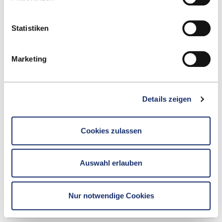
VORAUSSETZUNGEN
Statistiken
2.
Bewerben Sie sich online bis zum
Marketing
15. Juni (Single Degree UCSC)
30. Juni (Single Degree Brock)
15. Juli* (Double Degree)
Details zeigen
(*für nicht-EU Bewerbende gilt der 1. Juli).
BEWERBEN
Cookies zulassen
3.
Nehmen Sie bei einer Zusage den
Auswahl erlauben
angebotenen Studienplatz an.
Nur notwendige Cookies
EINSCHREIBEN