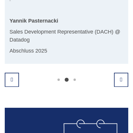
Yannik Pasternacki
Chr
Sales Development Representative (DACH) @
Datadog
Hea
Abschluss 2025