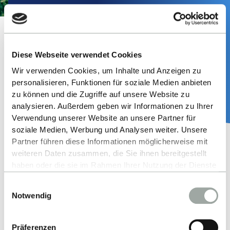
Wo wohne ich, wie finanziere ich mein
Studium und was ist der ESB Spirit?
Diese Webseite verwendet Cookies
MEHR ERFAHREN
Wir verwenden Cookies, um Inhalte und Anzeigen zu
personalisieren, Funktionen für soziale Medien anbieten
zu können und die Zugriffe auf unsere Website zu
analysieren. Außerdem geben wir Informationen zu Ihrer
Verwendung unserer Website an unsere Partner für
soziale Medien, Werbung und Analysen weiter. Unsere
Partner führen diese Informationen möglicherweise mit
weiteren Daten zusammen, die Sie ihnen bereitgestellt
haben oder die sie im Rahmen Ihrer Nutzung der Dienste
Ihr Bewerbungsprozess
gesammelt haben.
Einwilligungsauswahl
Alles zum Thema Cookies und personenbezogene
Notwendig
1.
Lesen sie sorgfältig die
Datenverarbeitung entnehmen Sie unserer
Zulassungsvoraussetzungen.
Datenschutzerklärung
.
Präferenzen