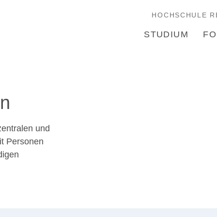
HOCHSCHULE R
STUDIUM
FO
en
zentralen und
mit Personen
digen