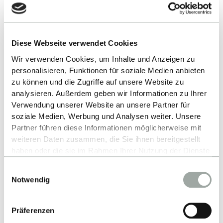
Der
Produktbereich Badezimmersysteme umfasst
nahezu alle relevanten Einrichtungen in einem
Diese Webseite verwendet Cookies
Badezimmer und ist unterteilt in die
Wir verwenden Cookies, um Inhalte und Anzeigen zu
Produktlinien Badezimmerkeramiken & Möbel,
personalisieren, Funktionen für soziale Medien anbieten
zu können und die Zugriffe auf unsere Website zu
Duschen & Badewannen, Armaturen &
analysieren. Außerdem geben wir Informationen zu Ihrer
Steuerungen sowie Dusch-WCs.
Verwendung unserer Website an unsere Partner für
soziale Medien, Werbung und Analysen weiter. Unsere
Folgende Werte bilden das Fundament der Marke
Partner führen diese Informationen möglicherweise mit
Geberit: Innovation, Partnerschaft, Know-how,
weiteren Daten zusammen, die Sie ihnen bereitgestellt
Zuverlässigkeit und Lebensqualität.
haben oder die sie im Rahmen Ihrer Nutzung der Dienste
gesammelt haben.
Werden Sie Teil unserer Erfolgsgeschichte. Wir
Einwilligungsauswahl
Alles zum Thema Cookies und personenbezogene
bieten herausfordernde Tätigkeiten in
Notwendig
Datenverarbeitung entnehmen Sie unserer
unterschiedlichen Disziplinen.
Datenschutzerklärung
.
Unseren Stellenmarkt finden Sie im Bereich
Präferenzen
KARRIERE auf unserer Website.