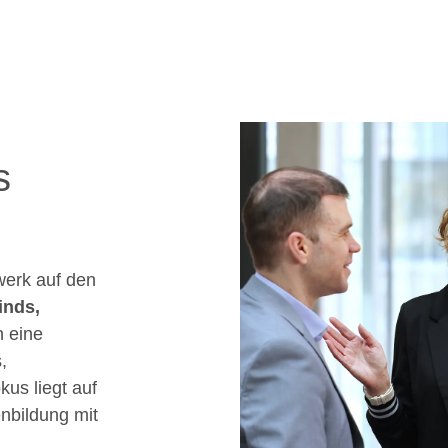
s
werk auf den
inds,
n eine
,
us liegt auf
nbildung mit