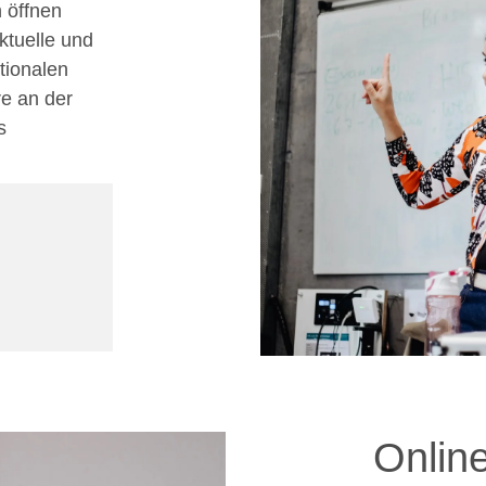
 öffnen
ktuelle und
tionalen
re an der
s
Onlin