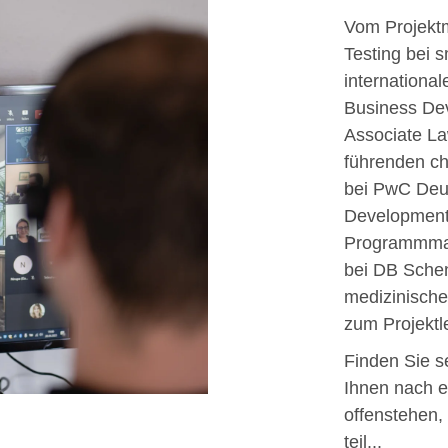
Vom Projektm
Testing bei 
internationa
Business De
Associate La
führenden ch
bei PwC Deu
Development 
Programmman
bei DB Schen
medizinische
zum Projektl
Finden Sie s
Ihnen nach 
offenstehen
teil...