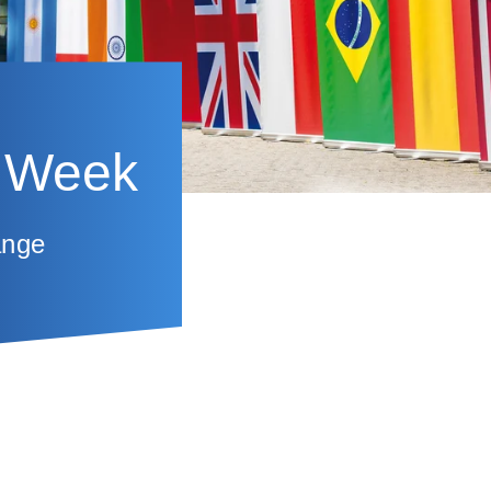
l Week
ange