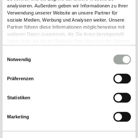
analysieren. Außerdem geben wir Informationen zu Ihrer
Kennen Sie schon unser
Studiengangsvideo
?
Verwendung unserer Website an unsere Partner für
soziale Medien, Werbung und Analysen weiter. Unsere
Partner führen diese Informationen möglicherweise mit
weiteren Daten zusammen, die Sie ihnen bereitgestellt
ALLE EVENTS
haben oder die sie im Rahmen Ihrer Nutzung der Dienste
gesammelt haben.
Einwilligungsauswahl
Alles zum Thema Cookies und personenbezogene
Notwendig
Datenverarbeitung entnehmen Sie unserer
Datenschutzerklärung
.
Präferenzen
Statistiken
Nach oben
Marketing