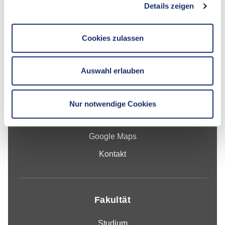
Details zeigen
Cookies zulassen
Kontakt
Hochschule Reutlingen
Auswahl erlauben
Alteburgstraße 150
72762 Reutlingen
Nur notwendige Cookies
-
Google Maps
Kontakt
Fakultät
Studium