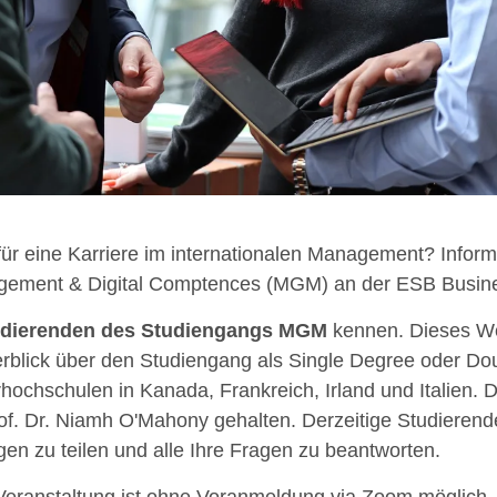
 für eine Karriere im internationalen Management? Inform
ement & Digital Comptences (MGM) an der ESB Busine
udierenden des Studiengangs MGM
kennen. Dieses We
rblick über den Studiengang als Single Degree oder Do
rhochschulen in Kanada, Frankreich, Irland und Italien.
of. Dr. Niamh O'Mahony gehalten. Derzeitige Studiere
gen zu teilen und alle Ihre Fragen zu beantworten.
Veranstaltung ist ohne Voranmeldung via Zoom möglich.