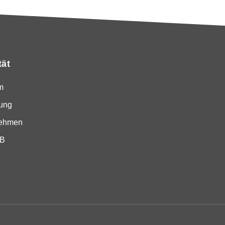
tät
m
ung
nehmen
SB