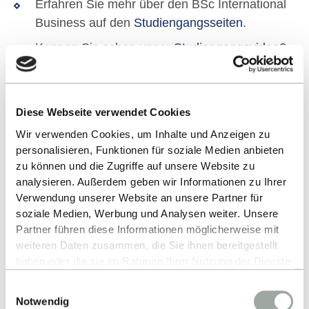
Erfahren Sie mehr über den BSc International
Business auf den
Studiengangsseiten
.
Kennen Sie schon unser
Studiengangsvideo
?
ALLE EVENTS
Diese Webseite verwendet Cookies
Wir verwenden Cookies, um Inhalte und Anzeigen zu
personalisieren, Funktionen für soziale Medien anbieten
zu können und die Zugriffe auf unsere Website zu
analysieren. Außerdem geben wir Informationen zu Ihrer
Verwendung unserer Website an unsere Partner für
soziale Medien, Werbung und Analysen weiter. Unsere
Partner führen diese Informationen möglicherweise mit
weiteren Daten zusammen, die Sie ihnen bereitgestellt
Nach oben
haben oder die sie im Rahmen Ihrer Nutzung der Dienste
gesammelt haben.
Einwilligungsauswahl
Alles zum Thema Cookies und personenbezogene
Notwendig
Datenverarbeitung entnehmen Sie unserer