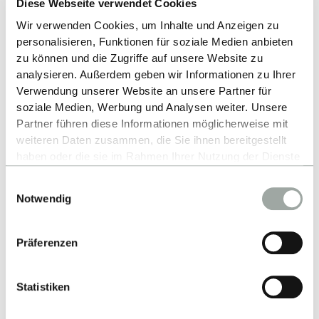
zugleich frühzeitig praktische Erfahrungen
Diese Webseite verwendet Cookies
und internationale Perspektiven erwerben
Wir verwenden Cookies, um Inhalte und Anzeigen zu
können.“
personalisieren, Funktionen für soziale Medien anbieten
zu können und die Zugriffe auf unsere Website zu
analysieren. Außerdem geben wir Informationen zu Ihrer
Die Kommentare der ESB-Studierenden aus der
Verwendung unserer Website an unsere Partner für
CHE-Befragung spiegeln das treffend wider:
soziale Medien, Werbung und Analysen weiter. Unsere
Partner führen diese Informationen möglicherweise mit
weiteren Daten zusammen, die Sie ihnen bereitgestellt
„Sehr praxisbezogene Kurse. Insbesondere
haben oder die sie im Rahmen Ihrer Nutzung der Dienste
die Kurse mit Dozenten aus Unternehmen mit
gesammelt haben.
Einwilligungsauswahl
Hands-On-Experience sind klasse.“
Alles zum Thema Cookies und personenbezogene
Notwendig
Datenverarbeitung entnehmen Sie unserer
Datenschutzerklärung
.
Präferenzen
„Durch die kleinen Klassen ist ein Austausch
möglich, wovon die Lernerfahrung stark
profitiert, da eigene Interessen in den
Statistiken
Unterricht eingebaut werden können und der