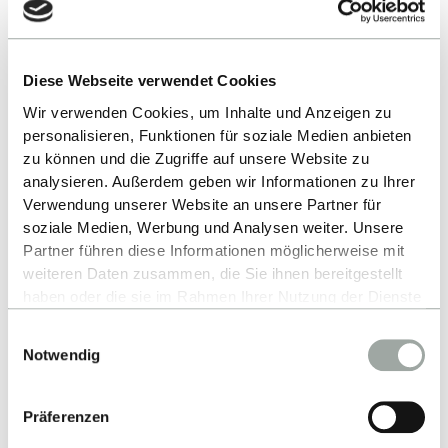
Professoren sind engagiert und bringen
praktische Erfahrungen aus der Witschaft mit.
Gastvorträge und die Einbindung von
Diese Webseite verwendet Cookies
Unternehmenspartnern sind ebenfalls Teil
des Programms."
Wir verwenden Cookies, um Inhalte und Anzeigen zu
personalisieren, Funktionen für soziale Medien anbieten
MBA International Management
zu können und die Zugriffe auf unsere Website zu
analysieren. Außerdem geben wir Informationen zu Ihrer
Hochschulpräsidentin Prof. Dr. Sabine Löbbe zeigt
Verwendung unserer Website an unsere Partner für
sich hoch erfreut über das wiederholt starke
soziale Medien, Werbung und Analysen weiter. Unsere
Partner führen diese Informationen möglicherweise mit
Ranking: „Die Bewertungen unserer Studierenden
weiteren Daten zusammen, die Sie ihnen bereitgestellt
sind für uns ein wichtiger Gradmesser und geben
haben oder die sie im Rahmen Ihrer Nutzung der Dienste
uns wertvolle Impulse für die kontinuierliche
gesammelt haben.
Einwilligungsauswahl
Weiterentwicklung unserer Studienangebote. Das
Alles zum Thema Cookies und personenbezogene
Notwendig
erneut gute Abschneiden ist eine große
Datenverarbeitung entnehmen Sie unserer
Datenschutzerklärung
.
Anerkennung für das Engagement aller Lehrenden
und Mitarbeitenden. Unser Anspruch bleibt es,
Präferenzen
jungen Menschen ein exzellentes Studienumfeld zu