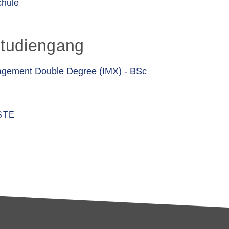
chule
Studiengang
nagement Double Degree (IMX) - BSc
STE