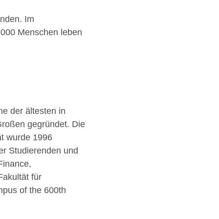
enden. Im
0.000 Menschen leben
ne der ältesten in
Großen gegründet. Die
ät wurde 1996
 der Studierenden und
Finance,
akultät für
pus of the 600th