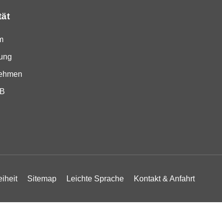
tät
m
ung
nehmen
SB
eiheit
Sitemap
Leichte Sprache
Kontakt & Anfahrt