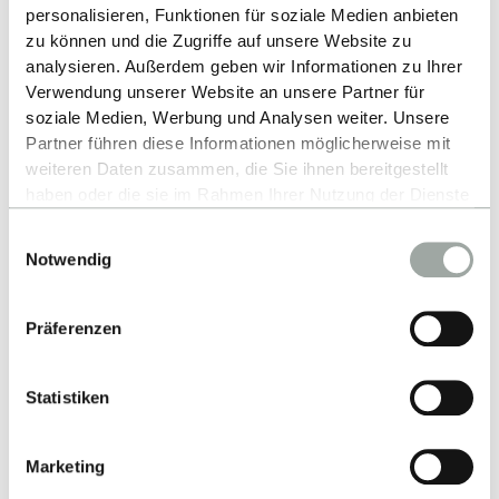
personalisieren, Funktionen für soziale Medien anbieten
zu können und die Zugriffe auf unsere Website zu
Partner im Studiengang
analysieren. Außerdem geben wir Informationen zu Ihrer
Verwendung unserer Website an unsere Partner für
soziale Medien, Werbung und Analysen weiter. Unsere
Fast Track International Business - BSc
Partner führen diese Informationen möglicherweise mit
weiteren Daten zusammen, die Sie ihnen bereitgestellt
haben oder die sie im Rahmen Ihrer Nutzung der Dienste
ZURÜCK ZUR LISTE
gesammelt haben.
Einwilligungsauswahl
Alles zum Thema Cookies und personenbezogene
Notwendig
Datenverarbeitung entnehmen Sie unserer
Datenschutzerklärung
.
Präferenzen
Statistiken
Nach oben
Marketing