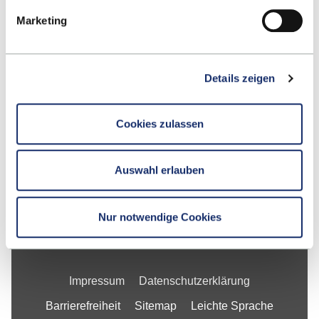
Google Maps
Marketing
Kontakt
Details zeigen
Fakultät
Cookies zulassen
Studium
Forschung
Auswahl erlauben
Unternehmen
Die ESB
Nur notwendige Cookies
Impressum
Datenschutzerklärung
Barrierefreiheit
Sitemap
Leichte Sprache