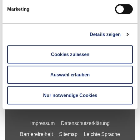
Google Maps
Marketing
Kontakt
Details zeigen
Fakultät
Cookies zulassen
Studium
Forschung
Auswahl erlauben
Unternehmen
Die ESB
Nur notwendige Cookies
Impressum
Datenschutzerklärung
Barrierefreiheit
Sitemap
Leichte Sprache