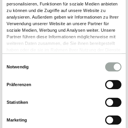
personalisieren, Funktionen für soziale Medien anbieten
zu können und die Zugriffe auf unsere Website zu
analysieren. Außerdem geben wir Informationen zu Ihrer
Verwendung unserer Website an unsere Partner für
soziale Medien, Werbung und Analysen weiter. Unsere
Partner führen diese Informationen möglicherweise mit
weiteren Daten zusammen, die Sie ihnen bereitgestellt
Kontakt
haben oder die sie im Rahmen Ihrer Nutzung der Dienste
gesammelt haben.
Einwilligungsauswahl
Hochschule Reutlingen
Alles zum Thema Cookies und personenbezogene
Notwendig
Datenverarbeitung entnehmen Sie unserer
Alteburgstraße 150
Datenschutzerklärung
.
72762 Reutlingen
Präferenzen
-
Google Maps
Statistiken
Kontakt
Marketing