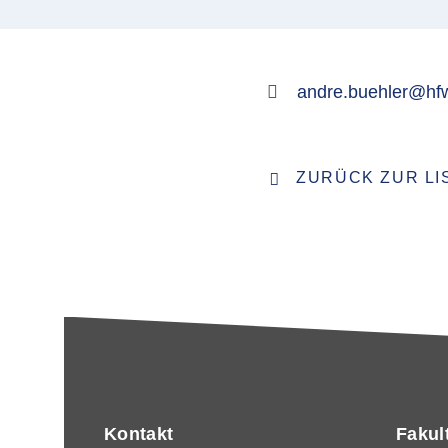
andre.buehler@hf
ZURÜCK ZUR LI
Kontakt
Fakul