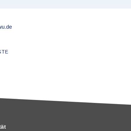
wu.de
STE
tät