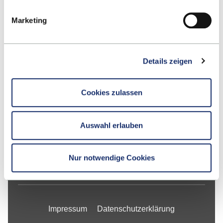
-
Marketing
Google Maps
Kontakt
Details zeigen
Fakultät
Cookies zulassen
Studium
Auswahl erlauben
Forschung
Unternehmen
Nur notwendige Cookies
Die ESB
Impressum
Datenschutzerklärung