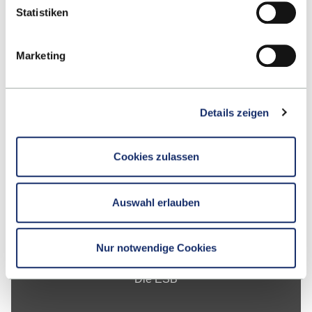
Alteburgstraße 150
Statistiken
72762 Reutlingen
Marketing
-
Google Maps
Kontakt
Details zeigen
Cookies zulassen
Fakultät
Auswahl erlauben
Studium
Forschung
Nur notwendige Cookies
Unternehmen
Die ESB