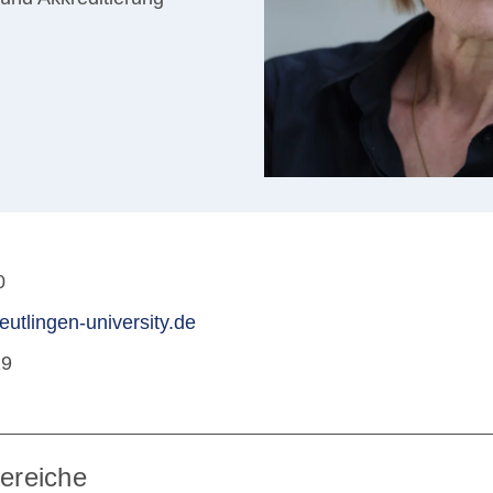
0
eutlingen-university.de
29
ereiche