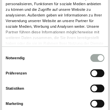
personalisieren, Funktionen für soziale Medien anbieten
zu können und die Zugriffe auf unsere Website zu
analysieren. Außerdem geben wir Informationen zu Ihrer
Verwendung unserer Website an unsere Partner für
soziale Medien, Werbung und Analysen weiter. Unsere
Partner führen diese Informationen möglicherweise mit
weiteren Daten zusammen, die Sie ihnen bereitgestellt
Kontakt
haben oder die sie im Rahmen Ihrer Nutzung der Dienste
gesammelt haben.
Einwilligungsauswahl
Hochschule Reutlingen
Alles zum Thema Cookies und personenbezogene
Notwendig
Datenverarbeitung entnehmen Sie unserer
Alteburgstraße 150
Datenschutzerklärung
.
72762 Reutlingen
Präferenzen
-
Google Maps
Statistiken
Kontakt
Marketing