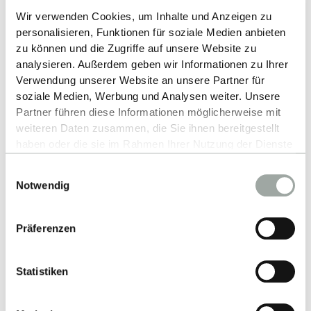
Wir verwenden Cookies, um Inhalte und Anzeigen zu
Nach oben
personalisieren, Funktionen für soziale Medien anbieten
zu können und die Zugriffe auf unsere Website zu
analysieren. Außerdem geben wir Informationen zu Ihrer
Verwendung unserer Website an unsere Partner für
soziale Medien, Werbung und Analysen weiter. Unsere
Partner führen diese Informationen möglicherweise mit
weiteren Daten zusammen, die Sie ihnen bereitgestellt
haben oder die sie im Rahmen Ihrer Nutzung der Dienste
gesammelt haben.
Kontakt
Einwilligungsauswahl
Alles zum Thema Cookies und personenbezogene
Notwendig
Datenverarbeitung entnehmen Sie unserer
Hochschule Reutlingen
Datenschutzerklärung
.
Alteburgstraße 150
Präferenzen
72762 Reutlingen
-
Statistiken
Google Maps