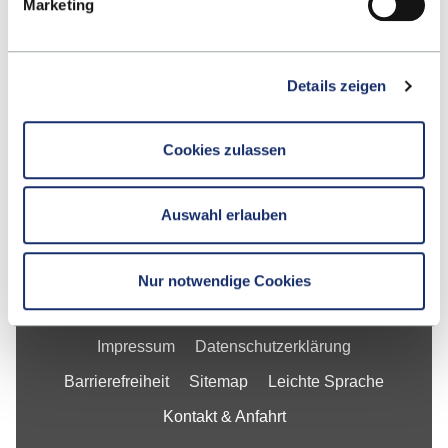
Marketing
Kontakt
Details zeigen
Fakultät
Studium
Cookies zulassen
Forschung
Unternehmen
Auswahl erlauben
Die ESB
Nur notwendige Cookies
Impressum
Datenschutzerklärung
Barrierefreiheit
Sitemap
Leichte Sprache
Kontakt & Anfahrt