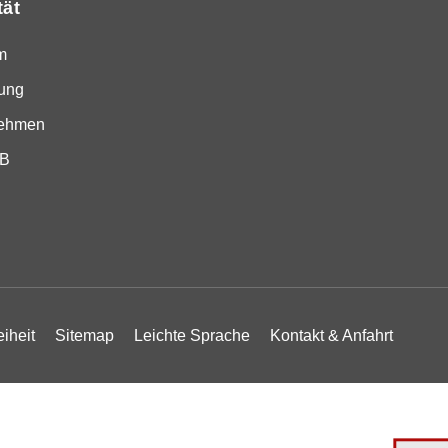
tät
m
ung
nehmen
SB
eiheit
Sitemap
Leichte Sprache
Kontakt & Anfahrt