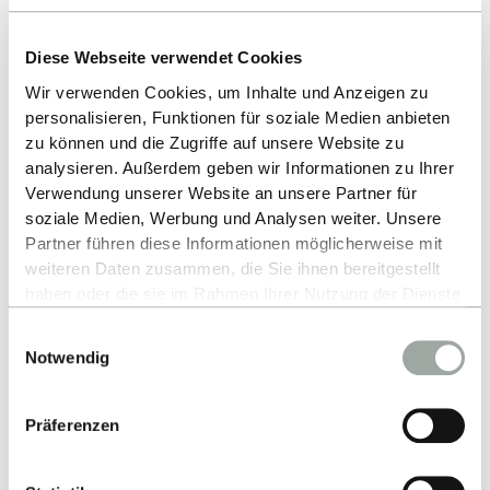
Career Center
+49 7121 271 3068
Diese Webseite verwendet Cookies
SEND E-MAIL
Wir verwenden Cookies, um Inhalte und Anzeigen zu
personalisieren, Funktionen für soziale Medien anbieten
zu können und die Zugriffe auf unsere Website zu
analysieren. Außerdem geben wir Informationen zu Ihrer
Verwendung unserer Website an unsere Partner für
soziale Medien, Werbung und Analysen weiter. Unsere
You might also be interested in
Partner führen diese Informationen möglicherweise mit
weiteren Daten zusammen, die Sie ihnen bereitgestellt
haben oder die sie im Rahmen Ihrer Nutzung der Dienste
gesammelt haben.
Einwilligungsauswahl
Alles zum Thema Cookies und personenbezogene
Notwendig
Datenverarbeitung entnehmen Sie unserer
Alumni Association
Datenschutzerklärung
.
FIND OUT MORE
Präferenzen