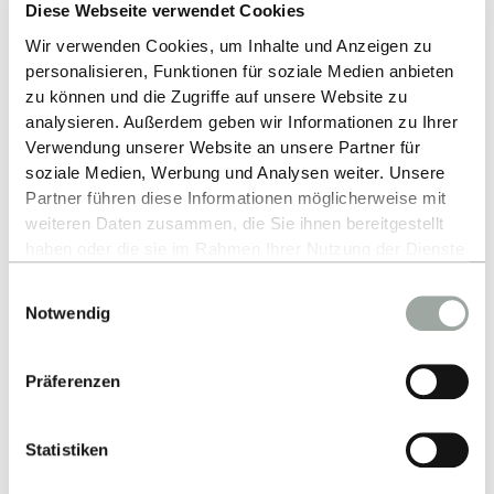
Diese Webseite verwendet Cookies
Up
Wir verwenden Cookies, um Inhalte und Anzeigen zu
personalisieren, Funktionen für soziale Medien anbieten
zu können und die Zugriffe auf unsere Website zu
analysieren. Außerdem geben wir Informationen zu Ihrer
Verwendung unserer Website an unsere Partner für
soziale Medien, Werbung und Analysen weiter. Unsere
Partner führen diese Informationen möglicherweise mit
weiteren Daten zusammen, die Sie ihnen bereitgestellt
haben oder die sie im Rahmen Ihrer Nutzung der Dienste
Contact
gesammelt haben.
Einwilligungsauswahl
Alles zum Thema Cookies und personenbezogene
Hochschule Reutlingen
Notwendig
Datenverarbeitung entnehmen Sie unserer
Alteburgstraße 150
Datenschutzerklärung
.
Präferenzen
72762 Reutlingen
-
Statistiken
Google Maps