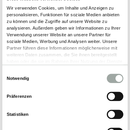
Up
Wir verwenden Cookies, um Inhalte und Anzeigen zu
personalisieren, Funktionen für soziale Medien anbieten
zu können und die Zugriffe auf unsere Website zu
analysieren. Außerdem geben wir Informationen zu Ihrer
Verwendung unserer Website an unsere Partner für
soziale Medien, Werbung und Analysen weiter. Unsere
Partner führen diese Informationen möglicherweise mit
weiteren Daten zusammen, die Sie ihnen bereitgestellt
Contact
haben oder die sie im Rahmen Ihrer Nutzung der Dienste
gesammelt haben.
Einwilligungsauswahl
Hochschule Reutlingen
Alles zum Thema Cookies und personenbezogene
Notwendig
Datenverarbeitung entnehmen Sie unserer
Alteburgstraße 150
Datenschutzerklärung
.
72762 Reutlingen
Präferenzen
-
Google Maps
Statistiken
Contact