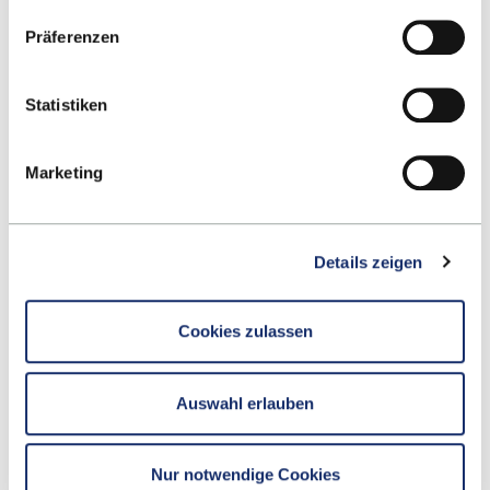
Datenschutzerklärung
.
Präferenzen
Contact
Statistiken
Hochschule Reutlingen
Alteburgstraße 150
Marketing
72762 Reutlingen
-
Details zeigen
Google Maps
Contact
Cookies zulassen
Auswahl erlauben
School
Studying at ESB
Nur notwendige Cookies