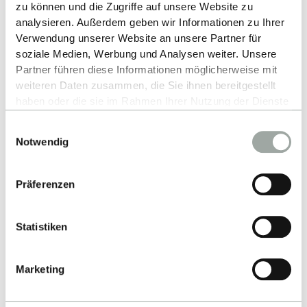
zu können und die Zugriffe auf unsere Website zu
analysieren. Außerdem geben wir Informationen zu Ihrer
Verwendung unserer Website an unsere Partner für
Contact
soziale Medien, Werbung und Analysen weiter. Unsere
Partner führen diese Informationen möglicherweise mit
weiteren Daten zusammen, die Sie ihnen bereitgestellt
Hochschule Reutlingen
haben oder die sie im Rahmen Ihrer Nutzung der Dienste
Alteburgstraße 150
gesammelt haben.
Einwilligungsauswahl
Alles zum Thema Cookies und personenbezogene
72762 Reutlingen
Notwendig
Datenverarbeitung entnehmen Sie unserer
-
Datenschutzerklärung
.
Google Maps
Präferenzen
Contact
Statistiken
School
Marketing
Studying at ESB