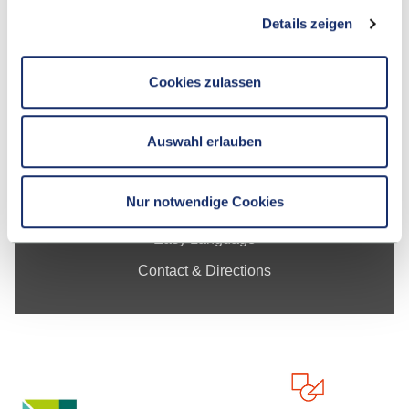
Research
Details zeigen
For Businesses
Cookies zulassen
About ESB Business School
Auswahl erlauben
Legal Notice
Privacy Policy
Nur notwendige Cookies
Declaration on accessibility
Sitemap
Easy Language
Contact & Directions