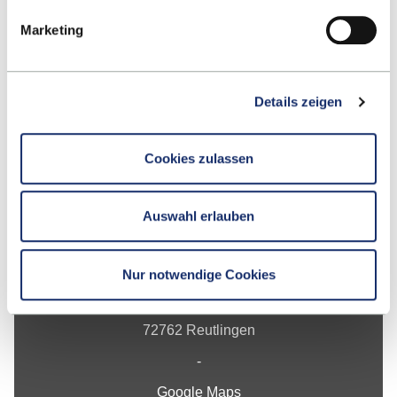
Marketing
Up
Details zeigen
Cookies zulassen
Auswahl erlauben
Contact
Hochschule Reutlingen
Nur notwendige Cookies
Alteburgstraße 150
72762 Reutlingen
-
Google Maps