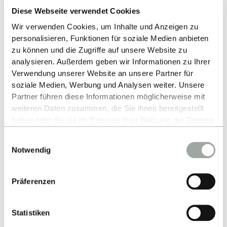
Diese Webseite verwendet Cookies
Wir verwenden Cookies, um Inhalte und Anzeigen zu
LINK ZUR PARTNERHOCHSCHULE
personalisieren, Funktionen für soziale Medien anbieten
zu können und die Zugriffe auf unsere Website zu
analysieren. Außerdem geben wir Informationen zu Ihrer
Collaborating degree programmes
Verwendung unserer Website an unsere Partner für
soziale Medien, Werbung und Analysen weiter. Unsere
Partner führen diese Informationen möglicherweise mit
International Business (IB) - BSc
weiteren Daten zusammen, die Sie ihnen bereitgestellt
haben oder die sie im Rahmen Ihrer Nutzung der Dienste
gesammelt haben.
Einwilligungsauswahl
Alles zum Thema Cookies und personenbezogene
BACK TO LIST
Notwendig
Datenverarbeitung entnehmen Sie unserer
Datenschutzerklärung
.
Präferenzen
Statistiken