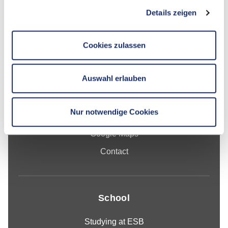
Details zeigen
Contact
Cookies zulassen
Hochschule Reutlingen
Auswahl erlauben
Alteburgstraße 150
72762 Reutlingen
Nur notwendige Cookies
-
Google Maps
Contact
School
Studying at ESB