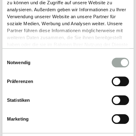
zu können und die Zugriffe auf unsere Website zu
International Business (IB) - BSc
analysieren. Außerdem geben wir Informationen zu Ihrer
Verwendung unserer Website an unsere Partner für
soziale Medien, Werbung und Analysen weiter. Unsere
Partner führen diese Informationen möglicherweise mit
BACK TO LIST
weiteren Daten zusammen, die Sie ihnen bereitgestellt
haben oder die sie im Rahmen Ihrer Nutzung der Dienste
gesammelt haben.
Einwilligungsauswahl
Alles zum Thema Cookies und personenbezogene
Notwendig
Datenverarbeitung entnehmen Sie unserer
Datenschutzerklärung
.
Präferenzen
Up
Statistiken
Marketing