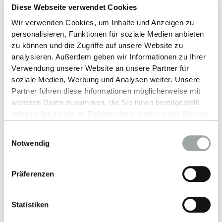
Mitarbeitende sowie die Möglichkeiten zur
Diese Webseite verwendet Cookies
Zusammenarbeit dafür, dass Sie sich zu einem
Wir verwenden Cookies, um Inhalte und Anzeigen zu
wettbewerbsfähigen "Global Citizen"entwickeln.
personalisieren, Funktionen für soziale Medien anbieten
zu können und die Zugriffe auf unsere Website zu
analysieren. Außerdem geben wir Informationen zu Ihrer
Collaborating degree programmes
Verwendung unserer Website an unsere Partner für
soziale Medien, Werbung und Analysen weiter. Unsere
International Business (IB) - BSc
Partner führen diese Informationen möglicherweise mit
weiteren Daten zusammen, die Sie ihnen bereitgestellt
haben oder die sie im Rahmen Ihrer Nutzung der Dienste
gesammelt haben.
Einwilligungsauswahl
BACK TO LIST
Alles zum Thema Cookies und personenbezogene
Notwendig
Datenverarbeitung entnehmen Sie unserer
Datenschutzerklärung
.
Präferenzen
Statistiken