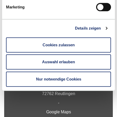
Marketing
Up
Details zeigen
Cookies zulassen
Auswahl erlauben
Contact
Hochschule Reutlingen
Nur notwendige Cookies
Alteburgstraße 150
72762 Reutlingen
-
Google Maps