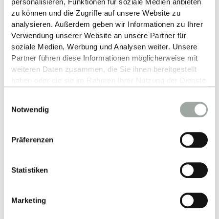
personalisieren, Funktionen für soziale Medien anbieten
zu können und die Zugriffe auf unsere Website zu
analysieren. Außerdem geben wir Informationen zu Ihrer
Verwendung unserer Website an unsere Partner für
soziale Medien, Werbung und Analysen weiter. Unsere
Partner führen diese Informationen möglicherweise mit
weiteren Daten zusammen, die Sie ihnen bereitgestellt
Kontakt
haben oder die sie im Rahmen Ihrer Nutzung der Dienste
gesammelt haben.
Hochschule Reutlingen
Einwilligungsauswahl
Alles zum Thema Cookies und personenbezogene
Notwendig
Alteburgstraße 150
Datenverarbeitung entnehmen Sie unserer
Datenschutzerklärung
.
72762 Reutlingen
Präferenzen
-
Google Maps
Statistiken
Kontakt
Marketing